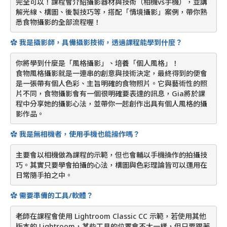
完全可以！課程會介紹攝影器材與技術（相機vs手機），並講
解光線、構圖、後製技巧等，搭配「情境攝影」案例，帶你熟
悉食物攝影的全部流程喔！
✿ 我是攝影師，具備攝影技術，透過課程能學到什麼？
你將學到什麼是「風格攝影」、培養「個人風格」！
食物風格攝影就是一連串的創意與技術決定，最終得到的便會
是一張帶有個人色彩、主旨明確的食物照片。它與藝術性的照
片不同，食物攝影會有一個很明確要表達的訊息，Gia將於課
程中分享她的攝影心法，並帶你一起創作出具有個人風格的攝
影作品。
✿ 我是無相機者，使用手機也能操作嗎？
主要會以相機做為課程的示範，但也會輔以手機操作的拍攝技
巧。其實只要學會拍攝的心法，構圖與色彩理論皆可以運用在
日常隨手拍之中。
✿ 需要準備的工具/軟體？
老師在課程會使用 Lightroom Classic CC 示範，若使用其他
版本的 Lightroom，某些工具的位置會不太一樣，但只要跟著