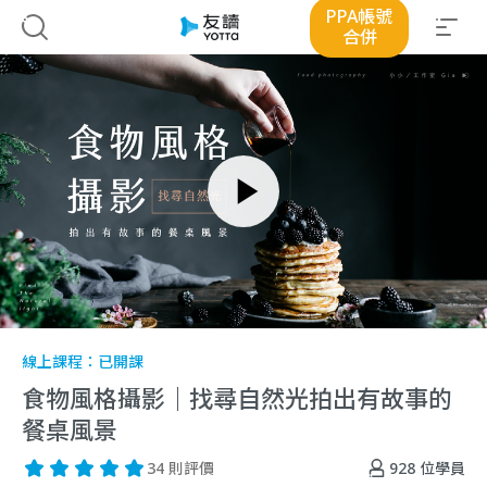
PPA帳號
合併
線上課程：
已開課
食物風格攝影｜找尋自然光拍出有故事的
餐桌風景
928
位學員
34 則評價