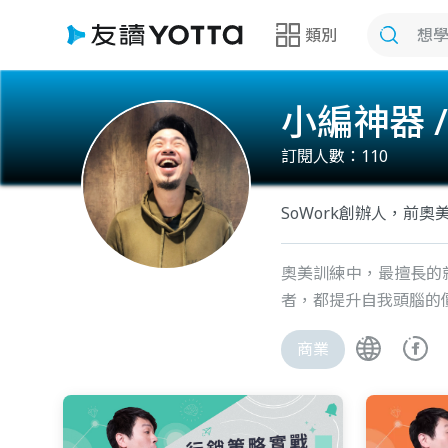
類別
小編神器 / 
訂閱人數：
110
SoWork創辦人，前奧美
奧美訓練中，最擅長的
者，都提升自我頭腦的
商業