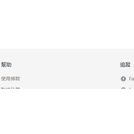
幫助
追蹤
使用條款
F
聯絡我們
I
165 全民防騙網
L
Y
Po