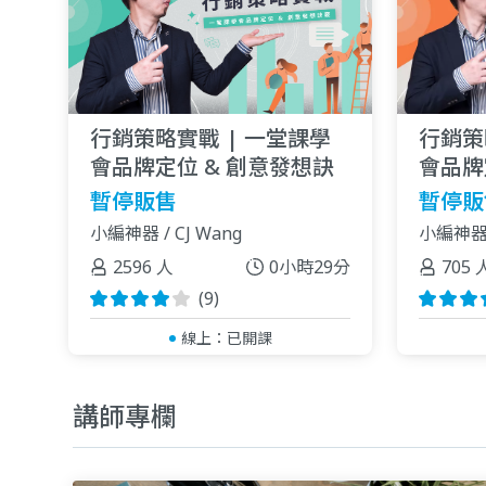
行銷策略實戰 | 一堂課學
行銷策
會品牌定位 & 創意發想訣
會品牌
竅
竅
暫停販售
暫停販
小編神器 / CJ Wang
小編神器 /
2596 人
0小時29分
705 
(9)
線上：
已開課
講師專欄