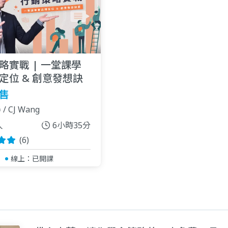
略實戰 | 一堂課學
定位 & 創意發想訣
售
 CJ Wang
人
6小時35分
(6)
線上：
已開課