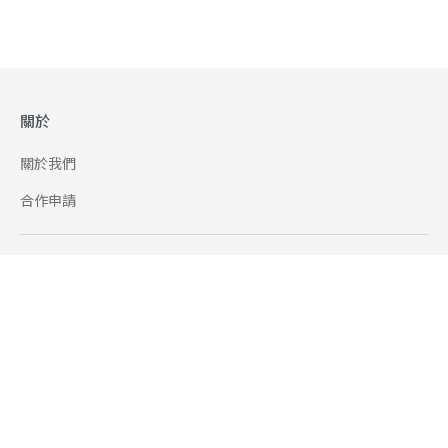
關於
關於我們
合作申請
幫助
使用條款
聯絡我們
165 全民防騙網