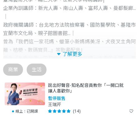
企業內訓講師：新光人壽、南山人壽、富邦人壽、曼都髮廊...
｜
政府機關講師：台北地方法院檢察署、國防醫學院、基隆市
宜蘭市文化局、親子館圖書館...｜
曾為『我們這一家花媽、蠟筆小新媽媽美冴、犬夜叉主角阿
籬、桔梗、數碼寶貝...』等動畫配音|
了解更多
曾為『冬季戀歌、巴黎戀人、我叫金三順、主君的太陽...』等
日、韓、泰劇配音|
商業
生活
百萬播放youtube『花媽家說故事』節目主理人|
康熙來了、小明星與大跟班、綜藝大熱門、一袋女王、大學
說出好聲音-知名配音員教你「一開口就
讓人喜歡你」
生了...等綜藝節目嘉賓|
暫停販售
齊聲創藝有限公司 負責人
王瑞芹
(14)
線上：
已開課