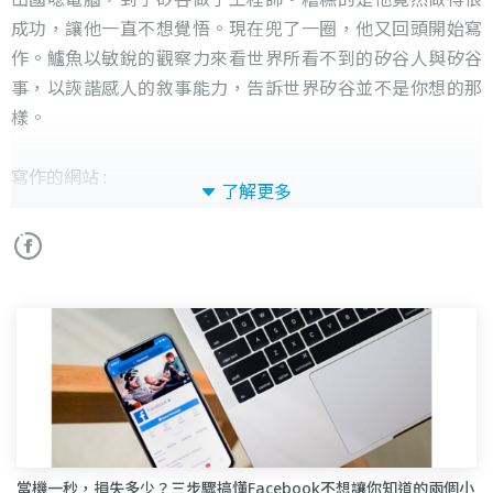
成功，讓他一直不想覺悟。現在兜了一圈，他又回頭開始寫
作。鱸魚以敏銳的觀察力來看世界所看不到的矽谷人與矽谷
事，以詼諧感人的敘事能力，告訴世界矽谷並不是你想的那
樣。
寫作的網站 :
了解更多
方格子 https://vocus.cc/user/@bchorng?page=1&tab=new
數位時代 https://www.bnext.com.tw/author/3108
商業周刊
https://www.businessweekly.com.tw/international/blog/
26348
當機一秒，損失多少？三步驟搞懂Facebook不想讓你知道的兩個小