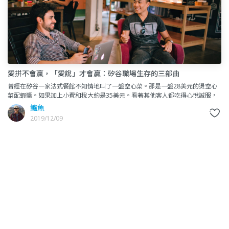
愛拼不會贏，「愛說」才會贏：矽谷職場生存的三部曲
曾經在矽谷一家法式餐館不知情地叫了一盤空心菜。那是一盤28美元的燙空心
菜配蝦醬。如果加上小費和稅大約是35美元。看著其他客人都吃得心悅誠服，
我深深體驗到腳踏實地賺的是十趴血汗錢，包裝賺的是十倍品牌錢，
鱸魚
2019/12/09