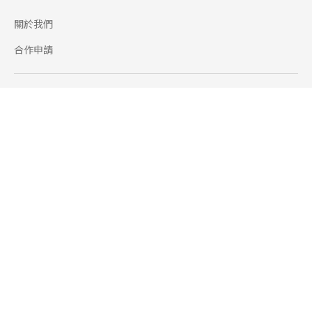
關於我們
合作申請
幫助
使用條款
聯絡我們
165 全民防騙網
追蹤
Facebook
Instagram
Line@