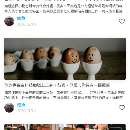
秘密
知道這個小秘密對你有什麼好處 ? 很多。因為這是只有經營世界最大網站的專
業人員才會知道的秘密。如果你是從事任何跟網站有關的工作，可以沒事把這
個小常識拿出來唬唬老闆，也可以在履歷表記上一筆，面試的時候也
鱸魚
2020/02/10
你的專長在科技職場上正夯？恭喜，但當心你只有一籃雞蛋
如果你是時下最夯的軟體工程師，或是資料科學家……，非常恭喜，你正走在成
功的路上，你是正熱賣的雞蛋。不過提醒你，當雞蛋賣得正好的時候，你很容
易忘記只有一個籃子。科技職場上，只
鱸魚
2020/01/14