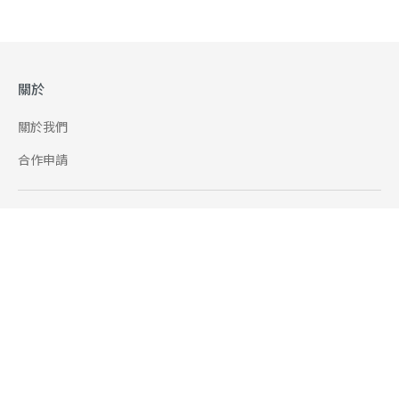
關於
關於我們
合作申請
幫助
使用條款
聯絡我們
165 全民防騙網
追蹤