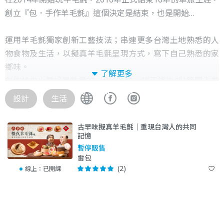
創立『包．手作羊毛氈』這個決定是結束，也是開始…
運用羊毛氈獨家創新工藝技法；串連更多台灣土地熟悉的人
物食物及生活，以擬真羊毛氈呈現方式，寫下自己熟悉的家
鄉味。
了解更多
創作緣自小時候最熟悉的…幸福味道，將下課後4點鐘開入眷
村麵包車的記憶延伸在地一個個手工文創商品，將手作羊毛
設計
生活
氈麵糰，經羊毛手工混色產生多元的漸層變化，出爐後變成
一個個獨一無二的小麵包式樣的文創商品。
古早味擬真羊毛氈｜重現台灣人的共同
想要連結創多更多台灣在地美食人文風景，寫下你我的共同
記憶
回憶，將小小麵包變成大大的舞台，讓國際更能看到不一樣
暫停販售
雷包
台灣『大食代』，讓台灣小小寶島美食走向更有魅力的『食
(2)
線上：
已開課
尚舞台』
『包‧手作羊毛氈』用創作來找出埋藏台灣食記的人情味，
成為有情感、有溫度、有力量的『食尚品牌』