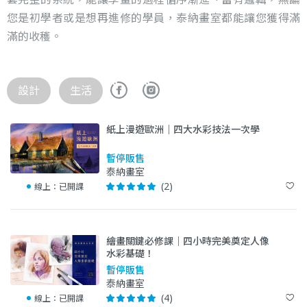
您是初學者或是想再進修的學員，泰納畫室都能讓您獲得滿
滿的收穫。
設計
生活
紙上漫遊歐洲｜四大水彩技法一次學
暫停販售
泰納畫室
(2)
線上：
已開課
繪畫關鍵必修課｜四小時完美奠定人像
水彩基礎！
暫停販售
泰納畫室
(4)
線上：
已開課