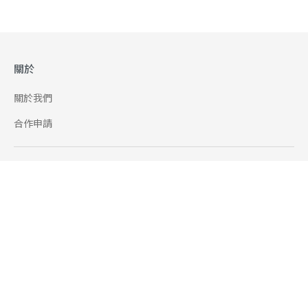
關於
關於我們
合作申請
幫助
使用條款
聯絡我們
165 全民防騙網
追蹤