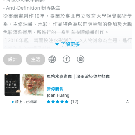
- Anti-Definition 粉專版主
從事繪畫創作10年，畢業於臺北市立教育大學視覺藝術學
系，主修油畫、水彩，作品特色為以鮮明筆觸的疊加及大膽
色彩渲染運用，所進行的一系列有機體繪畫創作。
自2016年起，轉而投注水彩創作，以人物肖象為主題，進行
了解更多
商業和非商業插畫創作。
同時於2018年11月起，固定於台北及新竹開設家教班，透過
設計
生活
小班制教學，帶領喜愛水彩創作的朋友，感受水彩渲染、配
色及人物肖象構圖的玩味之處。
風格水彩肖像｜潑墨渲染你的想像
暫停販售
Joan Huang
(12)
線上：
已開課