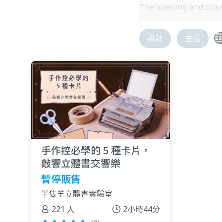
The opening and closi
intricate mechanisms
founded Half-Goatee P
設計
生活
and bring a breath of 
手作控必學的 5 種卡片，
敲響立體書交響樂
暫停販售
半隻羊立體書實驗室
221 人
2小時44分