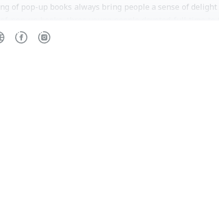
ng of pop-up books always bring people a sense of delight 
 of pop-up books, three young people devoted full time t
op-up Book Lab. By tackling different themes with 3D stru
fresh air to the world of pop-up books.