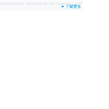
and surprise. Attracted by the ingenious and
了解更多
o the mesmerizing world of pop-up books and
ctures, they hope to create innovative works