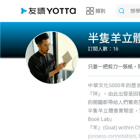
類別
半隻羊立
訂閱人數：
16
只要一把剪刀一張紙，
中華文化5000年的
『祥』，由此出發是因
的開闔都帶給人們驚奇
半隻羊立體書實驗室，嘗
Book Lab」
『羊』(Goat) within Chin
possess connotation,