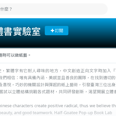
體書實驗室
訂閱
隨時可以做紙藝。
歷史，繁體字有它耐人尋味的地方，中文創造正向文字時加入
我們相信：唯有具備內涵、美感並且善良的團隊，在找到適切的
及喜悅，巧妙的機關設計與彈起的紙上藝術，引發臺灣三位出身
試以立體結構挑戰各式題材，共同研發創新，渴望開展立體書不同以往的
ese characters create positive radical, thus we believe tha
 beauty, and good teamwork. Half-Goatee Pop-up Book Lab