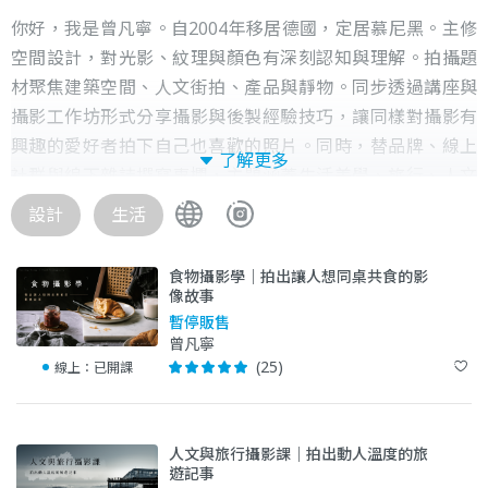
你好，我是曾凡寧。自2004年移居德國，定居慕尼黑。主修
空間設計，對光影、紋理與顏色有深刻認知與理解。拍攝題
材聚焦建築空間、人文街拍、產品與靜物。同步透過講座與
攝影工作坊形式分享攝影與後製經驗技巧，讓同樣對攝影有
興趣的愛好者拍下自己也喜歡的照片。同時，替品牌、線上
了解更多
社群與線下雜誌撰寫專欄，主題涵蓋生活美學、旅行、人文
與飲食。
設計
生活
● 在網站 LAB 頁面，你可以購買我設計的風格濾鏡，支持我
食物攝影學｜拍出讓人想同桌共食的影
繼續編輯電子信、部落格文章以及攝影相關內容。
像故事
● 我撰寫部落格，涵蓋主題包括攝影後製技巧、旅行與風格
暫停販售
曾凡寧
生活。
(25)
線上：
已開課
除了部落格，還可以在以下平台看到不同的內容：
人文與旅行攝影課｜拍出動人溫度的旅
● 電子信：電子信是直接與讀者互動的管道，提供不同主題
遊記事