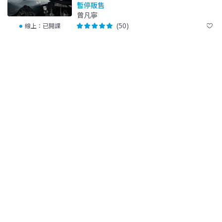
訂閱，讓讀者體驗專屬的內容。
暫停販售
曾凡寧
● INSTAGRAM：以線上雜誌方式運作，分享攝影、旅行與
(50)
線上：
已開課
風格生活。
● THREADS：婆媽碎念，可隨意看看。