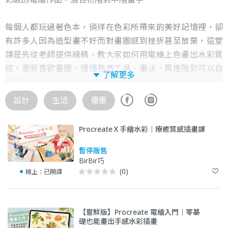
每個人都玩過著色本，徜徉在色彩所帶來的美好記憶裡，卻
有許多人因為造型畫不好而對畫圖感到挫折甚至放棄，這堂
課是先從老師提供線稿，教大家如何用電繪上色畫出水彩質
感，重新喜歡畫圖，慢慢熟悉工具、畫法，再進階到可以自
了解更多
己創作。
讓零基礎的人也輕鬆可以上手建立畫畫的信心。專心投入畫
設計
生活
優惠
圖是一件幸福的事，邀請大家一起進入繪畫的世界。
ProcreateＸ手繪水彩｜療癒質感插畫課
暫停販售
BirBir巧
(0)
線上：
已開課
【嘗鮮版】Procreate 電繪入門｜零基
礎也能畫出手感水彩插畫