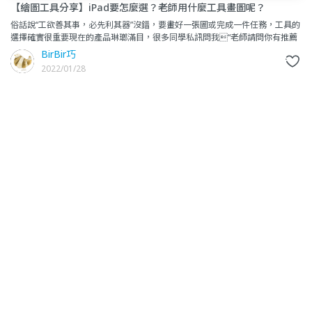
【繪圖工具分享】iPad要怎麼選？老師用什麼工具畫圖呢？
俗話說“工欲善其事，必先利其器”沒錯，要畫好一張圖或完成一件任務，工具的
選擇確實很重要現在的產品琳瑯滿目，很多同學私訊問我“老師請問你有推薦
哪一台iPad？哪一支
BirBir巧
2022/01/28