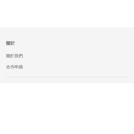
關於
關於我們
合作申請
幫助
使用條款
聯絡我們
165 全民防騙網