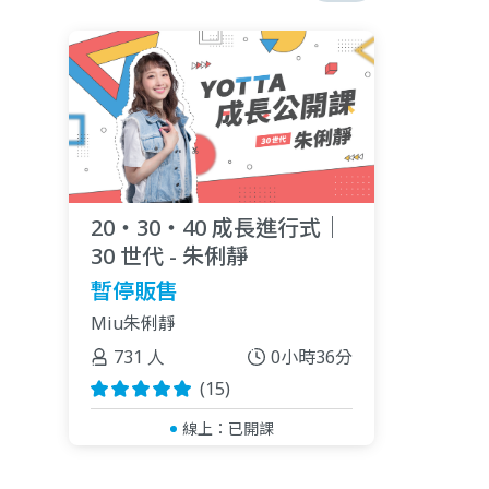
20・30・40 成長進行式｜
30 世代 - 朱俐靜
暫停販售
Miu朱俐靜
731 人
0小時36分
(15)
線上：
已開課