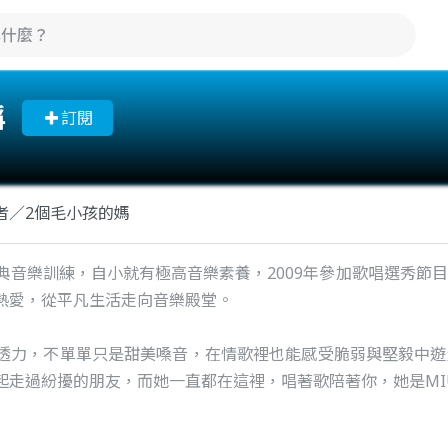
靜
訂閱
者／2個毛小孩的媽
古典音樂訓練，自小就有極高音樂素養，2009年參加歌唱選秀節
熱愛，從平凡生活走向音樂殿堂。
穿透力，不單單只是甜美嗓音，在情歌裡也能感受脆弱與堅毅中
起走過紛擾的朋友，而她一直都在這裡，唱著歌陪著你，她是MI