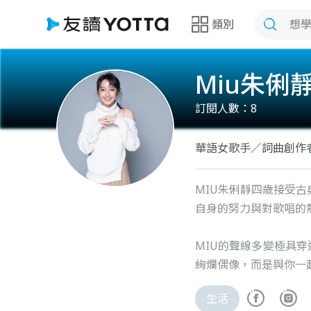
類別
Miu朱俐
訂閱人數：
8
華語女歌手／詞曲創作
MIU朱俐靜四歲接受
自身的努力與對歌唱的
MIU的聲線多變極具
絢爛偶像，而是與你一
生活