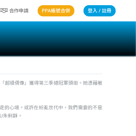
PPA帳號合併
登入 / 註冊
合作申請
目「超級偶像」獲得第三季總冠軍頭銜。她憑藉著
遊走的心境。或許在紛亂世代中，我們需要的不是
U朱俐靜。