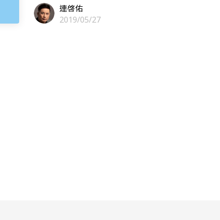
我
連啓佑
2019/05/27