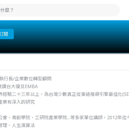
訂閱
執行長/企業數位轉型顧問
就讀台大復旦EMBA
界經驗二十三年以上，為台灣少數真正從事過搜尋引擎最佳化(SE
產業有深入的研究
公會、青創學院、工研院產業學院…等多家單位講師，2012年迄
管理、人生演算法