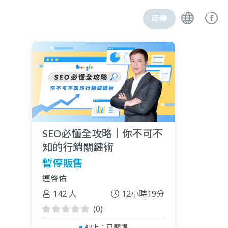
商業
SEO必懂全攻略｜你不可不
知的行銷關鍵術
暫停販售
連啓佑
142 人
12小時19分
(0)
線上：
已開課