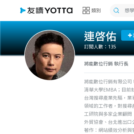
類別
連啓佑
訂閱人數：
135
將能數位行銷 執行長
將能數位行銷有限公司 
清華大學EMBA；目前
台灣搜尋產業先驅，業
領域的工作者，對搜尋
工研院與多家企業顧問
外貿協會、台北進出口
著作：網站績效分析與