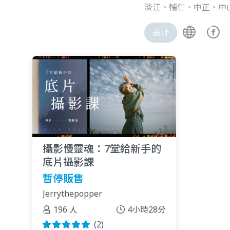
淡江、輔仁、中正、中
設計
攝影慢靈魂：7堂給新手的
底片攝影課
暫停販售
Jerrythepopper
196 人
4小時28分
(2)