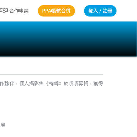
PPA帳號合併
登入 / 註冊
合作申請
作夥伴，個人攝影集《輪轉》於嘖嘖募資，獲得
個展