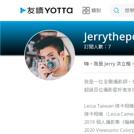
類別
Jerrythe
訂閱人數：
7
嗨，我是 Jerry 洪
我是一位全職攝影師，
超過百位攝影愛好者支
Leica Taiwan
徠卡相機（Leica Cam
2019 個人攝影集《
2020 Viewsonic Col