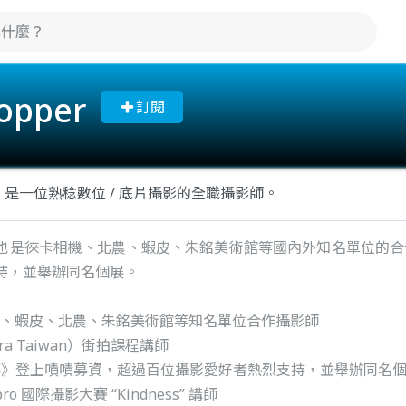
popper
訂閱
立楷，是一位熟稔數位 / 底片攝影的全職攝影師。
也是徠卡相機、北農、蝦皮、朱銘美術館等國內外知名單位的合
持，並舉辦同名個展。
 徠卡相機、蝦皮、北農、朱銘美術館等知名單位合作攝影師
era Taiwan）街拍課程講師
輪轉》登上嘖嘖募資，超過百位攝影愛好者熱烈支持，並舉辦同名
orpro 國際攝影大賽 “Kindness” 講師