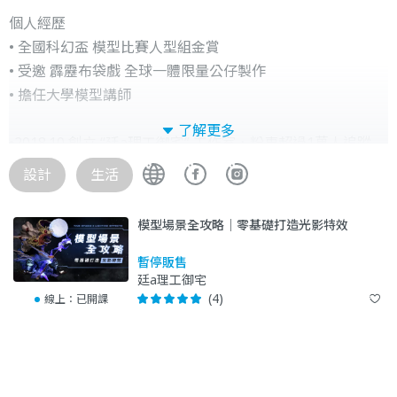
個人經歷
• 全國科幻盃 模型比賽人型組金賞
• 受邀 霹靂布袋戲 全球一體限量公仔製作
• 擔任大學模型講師
了解更多
•2018.10 創立 “廷a理工御宅” 工作室，粉專超過1萬人追蹤
•2020.03 受邀擔任 Mr.Kaiju 社團電系師，目前社團人數約
設計
生活
9000人
•2020.10 台灣達人秀以及多家新聞媒體分享與Youtuber鐵牛
模型場景全攻略｜零基礎打造光影特效
合作的鬼滅之刃改造企劃，總觀看次數破60萬
•2021.09 受邀中科大創意商品設計系課程講座
暫停販售
廷a理工御宅
•2021.11 獲得”全國科幻盃”模型比賽人型組金賞
(4)
線上：
已開課
•2022.04 受邀OMO Gallery線上藝廊成為合作的玩具藝術家
•2022.09 受邀文化大學飛龍胸像場景製作講師
•2022.11 受邀參與VBC β星人NFT實體化公仔打樣與生產
•2022.11 受邀參與米飛兔官方公仔改造設計展覽