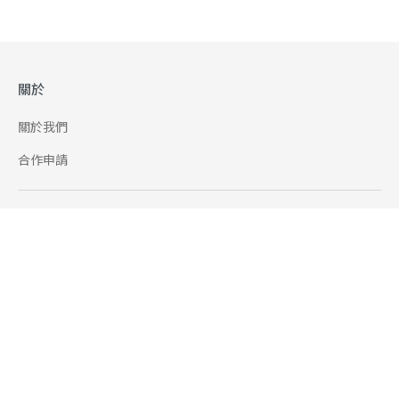
關於
關於我們
合作申請
幫助
使用條款
聯絡我們
165 全民防騙網
追蹤