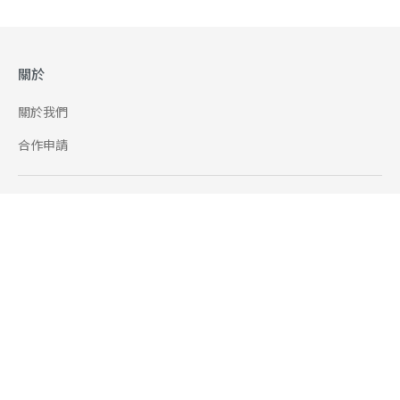
關於
關於我們
合作申請
幫助
使用條款
聯絡我們
165 全民防騙網
追蹤