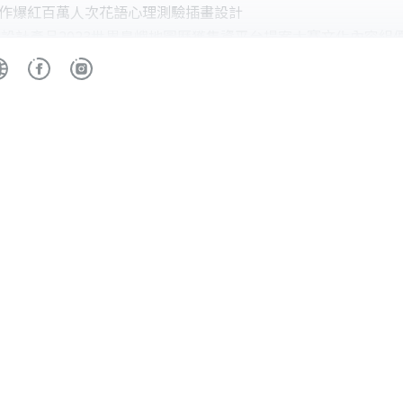
文串合作爆紅百萬人次花語心理測驗插畫設計
插畫設計產品2023世界島嶼地圖曆獲集資平台提案大賽文化內容組
插畫設計產品2023世界島嶼地圖曆於挖貝完成百萬集資
體電繪人氣講師
tzy玩藝星球 專訪創作者podcast
外買家身分參與香港國際授權展