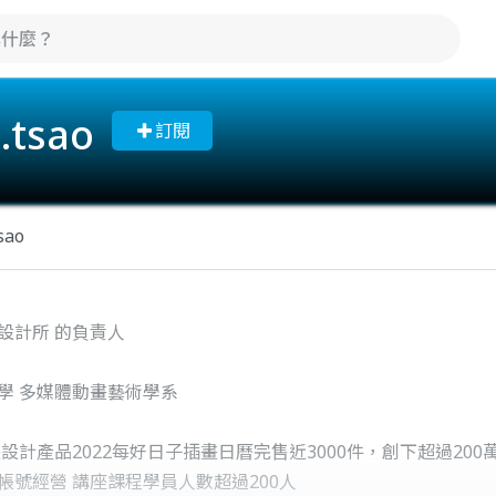
.tsao
訂閱
ao
設計所 的負責人
學 多媒體動畫藝術學系
畫設計產品2022每好日子插畫日曆完售近3000件，創下超過200
案x帳號經營 講座課程學員人數超過200人