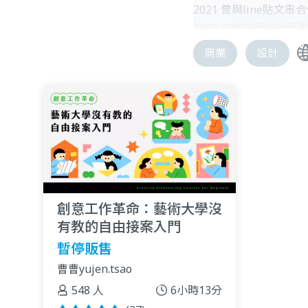
2021 曾與line貼
2022 工作室領銜的
2022 工作室領銜的
商業
設計
2022 台南社大擔任實
2022 受邀設計師平台ar
2023 獲大會補助海
創意工作革命：藝術大學沒
有教的自由接案入門
暫停販售
曹曹yujen.tsao
548 人
6小時13分