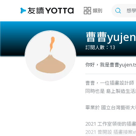
類別
曹曹yujen
訂閱人數：
13
你好，我是曹曹yujen.ts
曹曹，一位插畫設計師
同時也是 島上製造生活
畢業於 國立台灣藝術大
2021 工作室領銜的插
2021 曾開設 插畫接