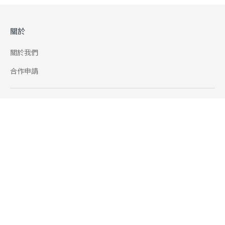
關於
關於我們
合作申請
幫助
使用條款
聯絡我們
165 全民防騙網
追蹤
Facebook