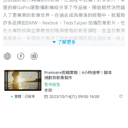
運的被GoPro運動攝影機給分享了作品後，開始毅然決然踏
入了更專業的影像世界。在過去成為導演的經驗中，我幫助
許多品牌如BMW、Reebok、TedxTaipei 拍攝形象影片，也
在大專院校與企業教授初階與進階的影音課程，並且在教育
廣播電台，幸運的也專訪了我的剪輯課程與生涯故事。線上
了解更多
方面，已開設課程近五年，累積將近4000位線上學員的一起
學習，過往的一切都始於那最初的一份簡單的熱情，就是那
小學五年級的我當時到書店自學影片剪輯到如今，而今天也
希望可以在這邊將我的熱情分享給你！
Premiere剪輯實戰｜6小時速學！腳本
規劃到影像製作
暫停販售
李歐
2023/10/14(六) 09:00-16:00
實體：
已結束