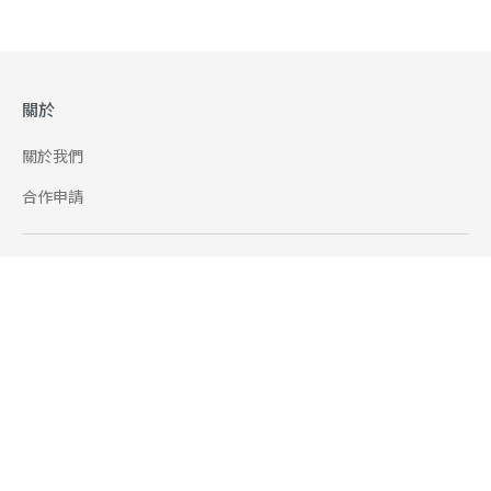
關於
關於我們
合作申請
幫助
使用條款
聯絡我們
165 全民防騙網
追蹤