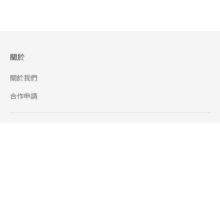
關於
關於我們
合作申請
幫助
使用條款
聯絡我們
165 全民防騙網
追蹤