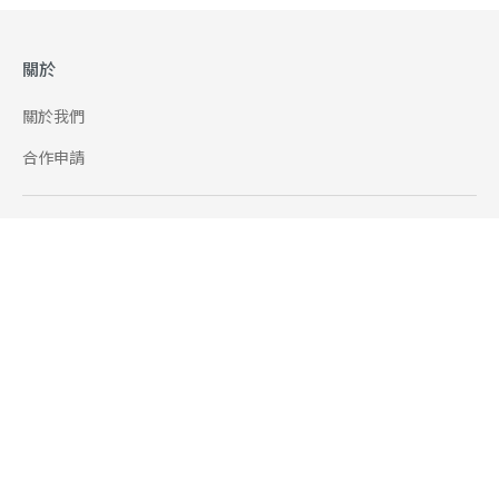
關於
關於我們
合作申請
幫助
使用條款
聯絡我們
165 全民防騙網
追蹤
Facebook