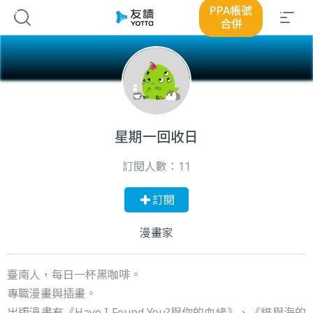
PPA帳號
合併
星期一回收日
訂閱人數：
11
訂閱
漫畫家
臺南人，每日一杯黑咖啡。
專職漫畫與插畫。
出版漫畫有《Have I Found You?與你的血緣》、《貓與海的