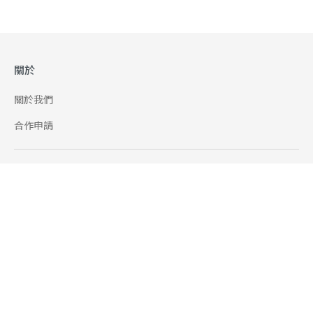
關於
關於我們
合作申請
幫助
使用條款
聯絡我們
165 全民防騙網
追蹤