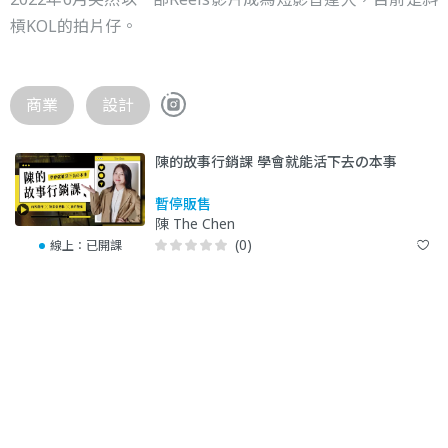
槓KOL的拍片仔。
商業
設計
陳的故事行銷課 學會就能活下去の本事
暫停販售
陳 The Chen
(0)
線上：
已開課