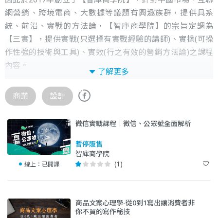
網營銷、跨境電商、大數據等議題有興趣族群，提供具系
統、前沿、實戰的方法論，【智庫商學院】的宗旨定調為
【三實】，提供實戰(只選擇有實戰經驗的講師)、實操(可操
作性強的技術與工具)、實效(行之有效的營銷方法論)之課程
內容。
了解更多
RefLink(芮羚)深知品牌要想在中國複雜多變的營銷環境中成
商業
設計
功佔領一席之地必須具備三個成功要素：熟悉中國市場的專
業團隊、大數據工具輔助決策、品效協同的營銷戰略，這獨
微信實戰課程｜微信、公眾號全面解析
樹一幟的服務風格受到了多家兩岸知名品牌的青睞，曾與
Microsoft、可口可樂、米其林、台灣農委會、HOLA特力和
暫停販售
智庫商學院
樂、GOPRP等知名品牌合作，提供中國互聯網電商營銷和顧
(1)
線上：
已開課
問服務。
商品文案心理學-從0到1寫出讓消費者非
你不買的寫作秘技