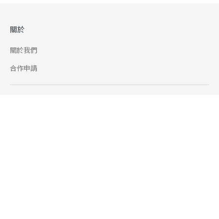
關於
關於我們
合作申請
幫助
使用條款
聯絡我們
165 全民防騙網
追蹤
Facebook