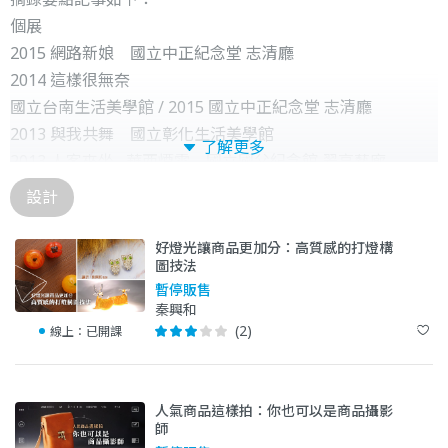
個展
2015 網路新娘 國立中正紀念堂 志清廳
2014 這樣很無奈
國立台南生活美學館 / 2015 國立中正紀念堂 志清廳
2013 與我共舞 國立彰化生活美學館
了解更多
2013 人客來坐--華西煙雲 國立國父紀念館 翠亨藝廊
2012 拼裝美學 台北大夏藝廊 (文大推廣中心)
設計
指導
2013 22屆時報廣告金犢獎 年度大獎、金犢獎、特別獎
好燈光讓商品更加分：高質感的打燈構
圖技法
2012 31屆新一代設計展數位媒體類
暫停販售
金獎、銀獎、銅獎、特別獎，大滿貫
秦興和
2011 20屆時報廣告金犢獎 年度大獎、金犢獎、銀犢獎
(2)
線上：
已開課
人氣商品這樣拍：你也可以是商品攝影
師