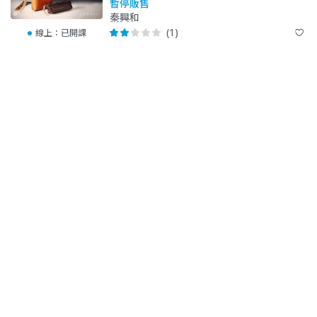
暫停販售
秦興和
(1)
線上：
已開課