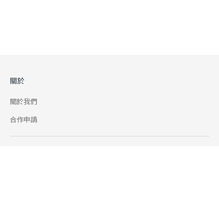
關於
關於我們
合作申請
幫助
使用條款
聯絡我們
165 全民防騙網