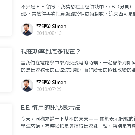
不只是 E. E. 領域，我猜想在工程領域中，dB（
dB，當然得再次把貢獻歸於納皮爾對數，這東西可是
李健榮 Simen
2019/08/13
視在功率到底多視在？
當我們在電路學中學到交流電的時候，一定會學到如
的是比較狹義的正弦波訊號，而非廣義的極性改變的
載，老師告訴
李健榮 Simen
2019/07/29
E.E. 慣用的訊號表示法
今天，同樣來講一下基本的東東—— 關於表示訊號的
學生來講，有時候也是會搞得比較亂一點，特別是有