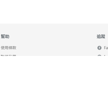
幫助
追蹤
使用條款
F
聯絡我們
I
165 全民防騙網
L
Y
Po