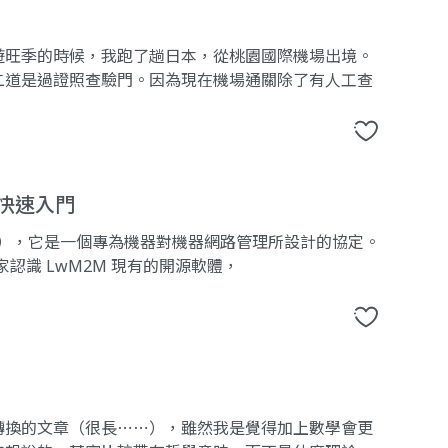
遊旺季的時候，我跑了趟日本，從桃園國際機場出境。
二道是過證照查驗門。因為現在機場通關除了有人工查
與快速入門
LwM2M），它是一個專為機器對機器網路管理所設計的協定。
家認識 LwM2M 現有的開源軟體，
轉換的文章（很長⋯⋯），雖然我是覺得加上數學會更