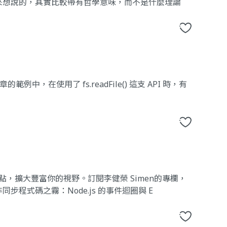
來想說的，其實比較帶有哲學意味，而不是什麼理論
範例中，在使用了 fs.readFile() 這支 API 時，有
點，擴大豐富你的視野。訂閱李健榮 Simen的專欄，
程式碼之霧：Node.js 的事件迴圈與 E