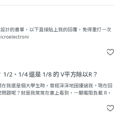
F 設計的書單，以下直接貼上我的回覆，免得重打一次
oelectroni
、1/4 還是 1/8 的 V平方除以R？
題在我還是個大學生時，曾經深深地困擾過我。現在回
問題呢？就是我常常在書上看到，一顆電阻負載 R，