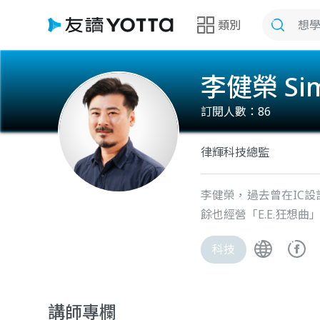
類別
李健榮 Si
訂閱人數：
86
律輝科技總監
李健榮，過去曾在IC
餘也經營「E.E.狂想
科技
講師專欄