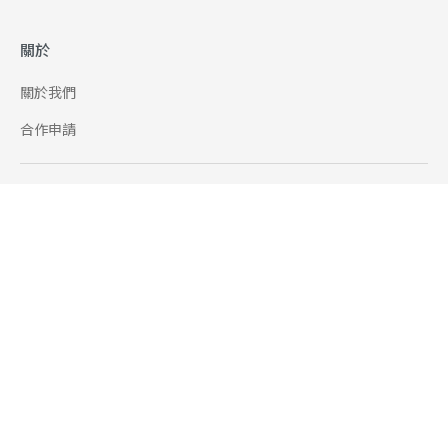
關於
關於我們
合作申請
幫助
使用條款
聯絡我們
165 全民防騙網
追蹤
Facebook