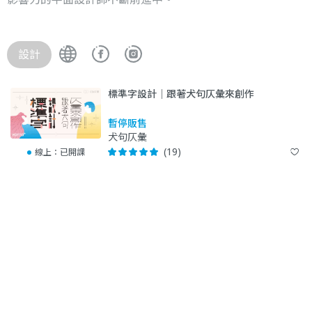
設計
標準字設計｜跟著犬句仄彙來創作
暫停販售
犬句仄彙
(19)
線上：
已開課