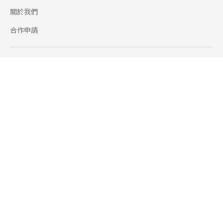
關於我們
合作申請
幫助
使用條款
聯絡我們
165 全民防騙網
追蹤
Facebook
Instagram
Line@