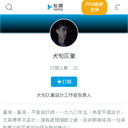
PPA帳號
合併
犬句仄彙
訂閱人數：
25
訂閱
犬句仄彙設計工作室負責人
臺灣・臺南・平面設計師，一九九〇年生。熱愛平面設計，
尤其標準字設計，擅長處理細節之處。目前朝著成為一位具
影響力的平面設計師不斷前進中。