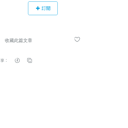
年多的時間內，將自己的資產，翻成7
訂閱
00多萬元。現在我會把這一切都分享
給大家...
分享：