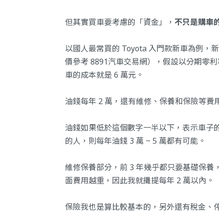
但其實買車要考慮的「資金」，
不只是購車
以國人最常買的 Toyota 入門款新車為例，新
價參考 8891汽車交易網
），假設以分期零利率
車的成本就是 6 萬元。
油錢每年 2 萬，還有維修、保養和保險等費用，
油錢如果低於這個數字一半以下，表示車子
的人，則每年油錢 3 萬 ~ 5 萬都有可能。
維修保養部分，前 3 年幾乎都只要基礎保養，
面費用越重，因此我就攤提每年 2 萬以內。
保險我也是算比較基本的，另外還有稅金、停車