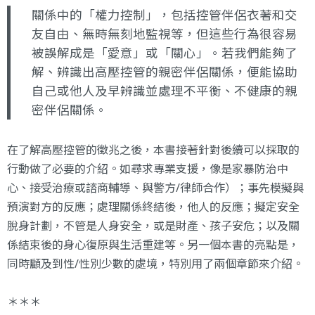
關係中的「權力控制」，包括控管伴侶衣著和交
友自由、無時無刻地監視等，但這些行為很容易
被誤解成是「愛意」或「關心」。若我們能夠了
解、辨識出高壓控管的親密伴侶關係，便能協助
自己或他人及早辨識並處理不平衡、不健康的親
密伴侶關係。
在了解高壓控管的徵兆之後，本書接著針對後續可以採取的
行動做了必要的介紹。如尋求專業支援，像是家暴防治中
心、接受治療或諮商輔導、與警方/律師合作）；事先模擬與
預演對方的反應；處理關係終結後，他人的反應；擬定安全
脫身計劃，不管是人身安全，或是財產、孩子安危；以及關
係結束後的身心復原與生活重建等。另一個本書的亮點是，
同時顧及到性/性別少數的處境，特別用了兩個章節來介紹。
＊＊＊