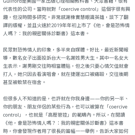
Guilford是美國一家出版心理相關教科書、大眾書籍，很有
代表性的公司。當時就對「coercive control」這個字很有興
趣，但沒時間多研究。非常感謝橡實慧眼識英雄，談下了翻
譯的版權，並且火速於2019年年初上市了《他，會是恐怖情
人嗎？：我的親密關係診斷書》這本書。
民眾對恐怖情人的印象，多半來自媒體。好比，
最近新聞報
導
，數名女子出面投訴台大一名謝姓男大生。其中一名女大
生表示，謝男剛交往時相當體貼，但之後只要心情欠佳就會
打人，她只因去看演唱會，就在捷運出口被痛毆，交往後期
甚至被軟禁在宿舍。
但很多人不知道的是，也許就在你我身邊——你的另一半、
你的朋友、朋友伴侶的某些行為，也可以被算在「coercive
control」，也就是「高壓管控」的範疇內。所以，在閱讀
《他，會是恐怖情人嗎？：我的親密關係診斷書》這本書
時，你會發現作者用了很長的篇幅一一舉例，告訴大家如何