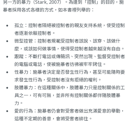
另一方的暴力（Stark, 2007）。為達到「控制」的目的，施
暴者採用各式各樣的方式，如本書裡列舉的：
孤立：控制者隔絕被控制者的親友支持系統，使受控制
者逐漸依賴控制者。
微型控管：控制者規範受控制者該說、該穿、該做什
麼，或該如何做事情，使得受控制者越來越沒有自由。
跟蹤：不斷打電話或傳簡訊、突然出現、監督受控制者
的電腦或電話，使被施暴者彷彿被牢牢銬住。
性暴力：施暴者決定是否發生性行為，甚至可能隨時要
求發生性行為，受控制者沒有拒絕的權利。
肢體暴力：在這種關係中，肢體暴力只是控制關係的工
具之一，可有可無，並非所有控制關係都伴隨肢體暴
力。
愛的行為：施暴者仍會對受害者做出充滿愛意的舉動，
這種不定期的善意，會將受害者綁住。