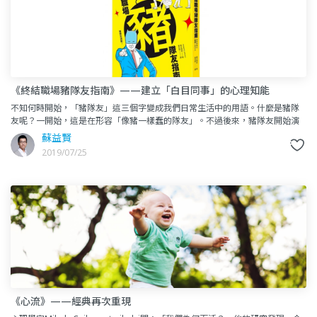
《終結職場豬隊友指南》——建立「白目同事」的心理知能
不知何時開始，「豬隊友」這三個字變成我們日常生活中的用語。什麼是豬隊
友呢？一開始，這是在形容「像豬一樣蠢的隊友」。不過後來，豬隊友開始演
化了，有各式各樣的型態跑出來了。這是我第五本閱讀榎本博明醫師的書
蘇益賢
2019/07/25
《心流》——經典再次重現