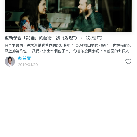
重新學習「說話」的藝術：讀《說理I》、《說理II》
分享本書前，先來測試看看你的說話藝術： Ｑ.登機口前的地勤：「你在候補名
單上排第八位……我們只多出七個位子。」 你會怎麼回應呢？ A.前面的七個人
是誰？
蘇益賢
2019/04/30