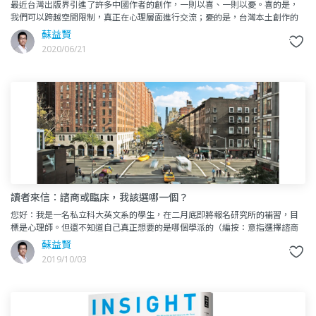
最近台灣出版界引進了許多中國作者的創作，一則以喜、一則以憂。喜的是，
我們可以跨越空間限制，真正在心理層面進行交流；憂的是，台灣本土創作的
能量，有時深感未如對岸這麼蓬勃。《你最該討好的人是你自己》一書作
蘇益賢
2020/06/21
讀者來信：諮商或臨床，我該選哪一個？
您好：我是一名私立科大英文系的學生，在二月底即將報名研究所的補習，目
標是心理師。但還不知道自己真正想要的是哪個學派的（編按：意指選擇諮商
或臨床）。首先就對臨床派的了解，與精神科醫師互相配合，醫生初步診
蘇益賢
2019/10/03