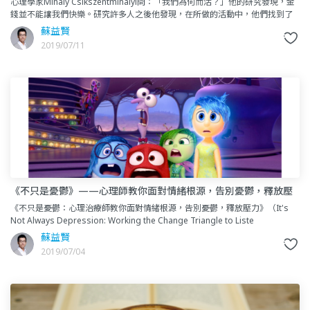
心理學家Mihaly Csikszentmihalyi問：「我們為何而活？」他的研究發現，金
錢並不能讓我們快樂。研究許多人之後他發現，在所做的活動中，他們找到了
樂趣與持續性的滿足。這些活動，會帶他們進
蘇益賢
2019/07/11
《不只是憂鬱》——心理師教你面對情緒根源，告別憂鬱，釋放壓
力
《不只是憂鬱：心理治療師教你面對情緒根源，告別憂鬱，釋放壓力》（It's
Not Always Depression: Working the Change Triangle to Liste
蘇益賢
2019/07/04