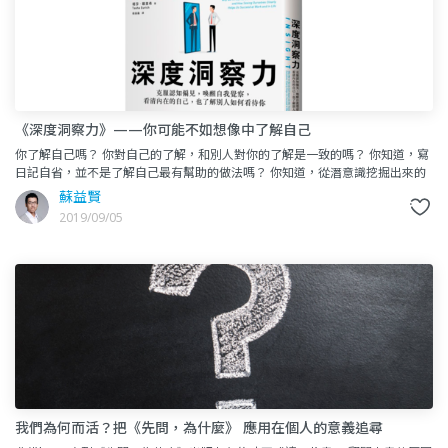
《深度洞察力》——你可能不如想像中了解自己
你了解自己嗎？ 你對自己的了解，和別人對你的了解是一致的嗎？ 你知道，寫
日記自省，並不是了解自己最有幫助的做法嗎？ 你知道，從潛意識挖掘出來的
東西，不一定能幫助你了解自己嗎？你知道
蘇益賢
2019/09/05
我們為何而活？把《先問，為什麼》 應用在個人的意義追尋