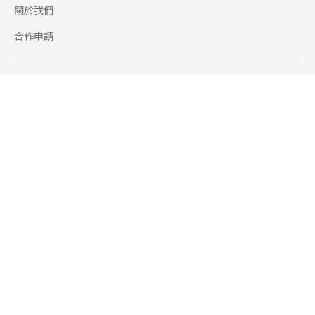
關於我們
合作申請
幫助
使用條款
聯絡我們
165 全民防騙網
追蹤
Facebook
Instagram
Line@