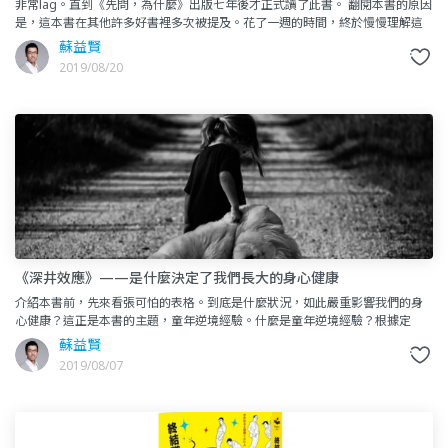
非常lag。直到《先問，為什麼》出版七年後才正式讀了此書。 翻閱本書的原因
是，這本書在其他許多好書裡多次被提及。花了一週的時間，終於慢慢理解這
本書的魔力（？）這篇心得，將不會針對書籍內容做介紹。搜尋書
蘇益賢
2019/08/20
《深井效應》——是什麼決定了我們長大的身心健康
介紹本書前，先來看張可怕的表格。到底是什麼狀況，如此嚴重影響我們的身
心健康？這正是本書的主題，童年逆境經驗。什麼是童年逆境經驗？根據定
義，你可以依據下面十題的描述，來判斷自己是否符合童年逆境經驗：在你
蘇益賢
2019/08/07