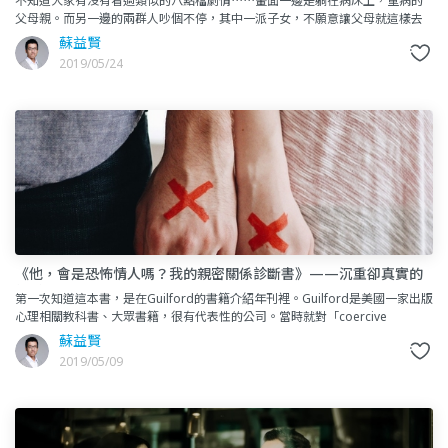
不知道大家有沒有看過類似的八點檔劇情⋯⋯畫面一邊是躺在病床上，重病的
父母親。而另一邊的兩群人吵個不停，其中一派子女，不願意讓父母就這樣去
世，採取「積極治療」形式，叫一聲無論如何讓爸媽活愈久愈好，讓父母
蘇益賢
2019/05/24
《他，會是恐怖情人嗎？我的親密關係診斷書》——沉重卻真實的
情感教育書
第一次知道這本書，是在Guilford的書籍介紹年刊裡。Guilford是美國一家出版
心理相關教科書、大眾書籍，很有代表性的公司。當時就對「coercive
control」這個字很有興趣，但沒時間多
蘇益賢
2019/05/09