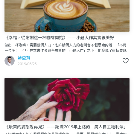
《幸福，從謝謝這一杯咖啡開始》——小題大作其實很美好
做出一杯咖啡，需要幾個人力？也許精簡人力的老闆會不假思索的說：「不用
一位吧！」但，在本書作者賈各布斯的「小題大作」之下，他發現了這個要感
謝清單居然得列到上千位了⋯⋯（這些人的清單，也有放在書的最後面喔
蘇益賢
2019/06/25
《最美的姿態說再見》——認識2019年上路的「病人自主權利法」