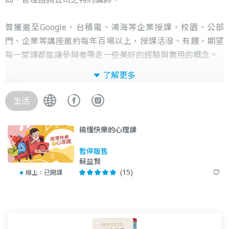
曾獲邀至Google、台積電、鴻海等企業授課，校園、公部
門、企業等講座邀約每年百場以上，授課活潑、有趣，期望
每一堂課都能讓參與者帶走一些美好的經驗與實用的概念。
了解更多
著作：
○《練習不壓抑》（時報）
生活
○《練習不快樂？！不快樂是一種本能，快樂是一種選擇》
（時報）
搞懂快樂的心理課
○《從此不再壓力山大：給忙碌人士的減壓撇步》（時報）
○《認真的你，有好好休息嗎？平衡三力，找回活力》（心
暫停販售
蘇益賢
靈工坊，合著）
(15)
線上：
已開課
○《你今天被騙了嗎？心理師教你破解詐騙伎倆》（時報，
合著）
○《轉動內心的聚光燈，照亮人生更多可能：臨床心理師的
科學轉念法，跳脫思考盲點》（商周）