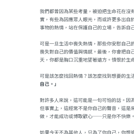
我們都曾因為某些考量，被迫把生命花在沒
實，有些為因應眾人眼光，而或許更多出自
事物的熱情，站在保護自己的立場，告訴自己
可是一旦生活中喪失熱情，那些你安慰自己
喪失對自己的價值與情感。最後，你會把自
天，你都是胸口沉重地望著遠方。憤恨於生
可是該怎麼找回熱情？該怎麼找到想要的生
自己。」
對許多人來說，這可能是一句可怕的話。因
但事實上，這經常不是你自己的聲音，這是
做，才能成功或博取歡心──只是你不快樂
如果今天不為其他人，只為了你自己，你想