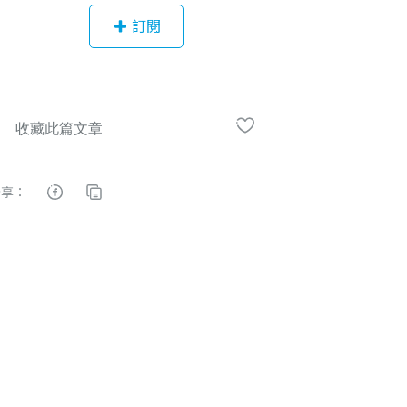
限公司 藝術心理行銷總監。各大專校
訂閱
院與企業機構 講師。台灣輔導與諮商
學會 研究推廣組委員。女人迷、泛科
學、失落戀花園 專欄作家。著有《為
什麼我們總是愛錯？：梳理你的原生
家庭，走出鬼打牆的愛情》、《慢性
焦慮》。
分享：