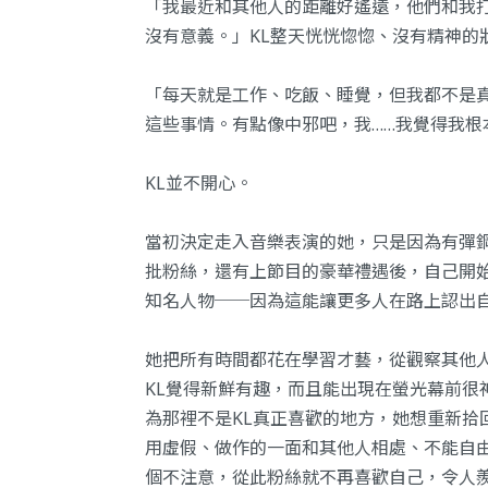
「我最近和其他人的距離好遙遠，他們和我
沒有意義。」KL整天恍恍惚惚、沒有精神的
「每天就是工作、吃飯、睡覺，但我都不是
這些事情。有點像中邪吧，我……我覺得我根
KL並不開心。
當初決定走入音樂表演的她，只是因為有彈
批粉絲，還有上節目的豪華禮遇後，自己開
知名人物──因為這能讓更多人在路上認出
她把所有時間都花在學習才藝，從觀察其他
KL覺得新鮮有趣，而且能出現在螢光幕前很
為那裡不是KL真正喜歡的地方，她想重新拾
用虛假、做作的一面和其他人相處、不能自
個不注意，從此粉絲就不再喜歡自己，令人