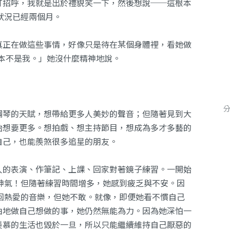
打招呼，我就是出於禮貌笑一下，然後想說──這根本
狀況已經兩個月。
真正在做這些事情，好像只是待在某個身體裡，看她做
本不是我。」她沒什麼精神地說。
鋼琴的天賦，想帶給更多人美妙的聲音；但隨著見到大
始想要更多。想拍戲、想主持節目，想成為多才多藝的
自己，也能羨煞很多追星的朋友。
人的表演、作筆記、上課、回家對著鏡子練習。一開始
神氣！但隨著練習時間增多，她感到疲乏與不安。因
回熱愛的音樂，但她不敢。就像，即便她看不慣自己
由地做自己想做的事，她仍然無能為力。因為她深怕一
羨慕的生活也毀於一旦，所以只能繼續維持自己厭惡的