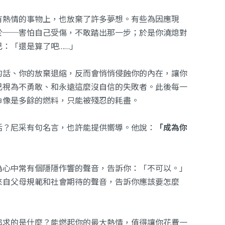
有熱情的事物上，也放棄了許多夢想。有些為因應現
於──害怕自己受傷，不敢踏出那一步；於是你澆熄對
：「還是算了吧……」
的話、你的放棄退縮，反而會悄悄侵蝕你的內在，讓你
己視為不勇敢、和永遠這麼沒自信的失敗者。此後每一
命像是多餘的燃料，只能被殘忍的耗盡。
活？尼采有句名言，也許能提供嚮導。他說：
「成為你
為心中常有個隱隱作響的聲音，告訴你：「不可以。」
來自父母規範和社會期待的聲音，告訴你應該要怎麼
。
追求的是什麼？能燃起你的最大熱情，值得讓你花費一