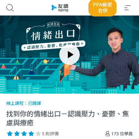
PPA帳號
合併
線上課程：
已開課
找到你的情緒出口－認識壓力、憂鬱、焦
慮與療癒
173
位學員
5 則評價