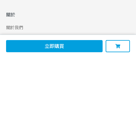
關於
關於我們
合作申請
立即購買
幫助
使用條款
聯絡我們
165 全民防騙網
追蹤
Facebook