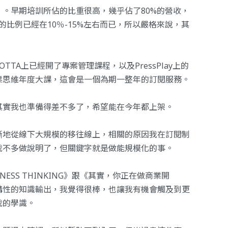
。早期培訓所佔的比重很高，幾乎佔了80%的營收，
佔的比例已經在10％-15%左右而已，所以嚴格來說，其
OTTA上已經開了
專案管理課程
，以及PressPlay上的
業思維年度大課，這會是一個為期一整年的訂閱服務。
其實我也準備得差不多了，希望能在今年都上架。
漸地從線下大規模的移往線上，相關的原因我在
訂閱制
我不多做說明了，但關鍵字就是做能規模化的事。
ESS THINKING
》跟《
其實，你正在做商業開
構性的知識輸出，我覺得很棒，也讓我有機會觸及到更
我的學識。