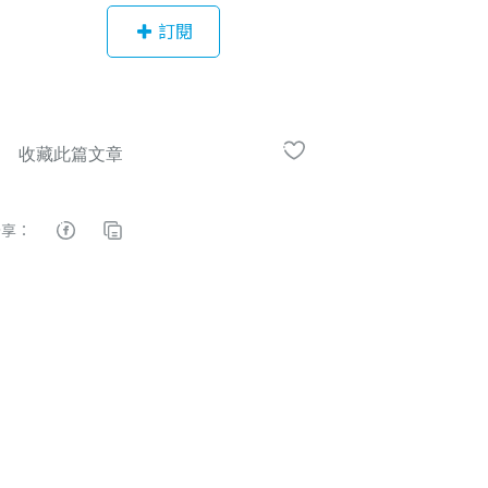
多種專案管理手法，並將商業思維揉
訂閱
合於專案管理工作中，讓專案以最小
阻力的方式順利推進。 曾任： Tutor
ABC RD head 鼎新電腦 總監 微軟最
有價值專家(MVP) 現任： 商業思維學
院 院長 箴亞管顧 負責人 《商業思維
BUSINESS THINKING》書籍作者 T
GO鯤鵬會(高端技術領導者社群) 台北
分享：
分會創會成員 哈佛商業評論、經理人
雜誌、專案經理雜誌等數位雜誌媒體
專欄作家。