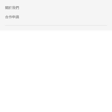
關於我們
合作申請
幫助
使用條款
聯絡我們
165 全民防騙網
追蹤
Facebook
Instagram
Line@