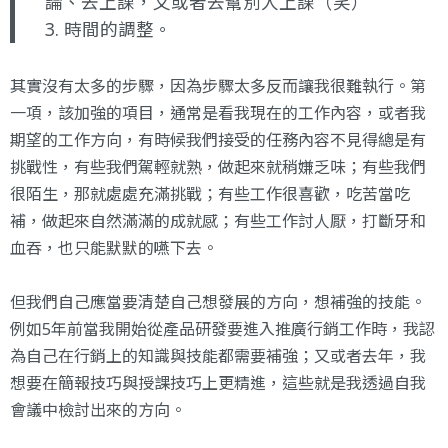
論、去上課，又或者去幫別人上課（笑）
3. 時間的調整。
其實沒有太多的步驟，因為步驟太多反而讓我很難執行。第
一項，該加強的項目，通常是看我現在的工作內容，或者我
期望的工作方向，有時候我們接受的任務內容不見得總是有
挑戰性，有些我們駕輕就熟，做起來就稍嫌乏味；有些我們
很陌生，那就處處充滿挑戰；有些工作很喜歡，吃苦當吃
補，做起來自然滿滿的成就感；有些工作討人厭，打斷牙和
血吞，也只能默默的嚥下去。
但我們自己應當要清楚自己想發展的方向，想補強的技能。
例如5年前當我開始從產品研發要進入推廣行銷工作時，我認
為自己在行銷上的知識與技能都需要補強；又或者去年，我
想要在簡報技巧與授課技巧上更精進，這些就是我透過自我
會議中檢討出來的方向。