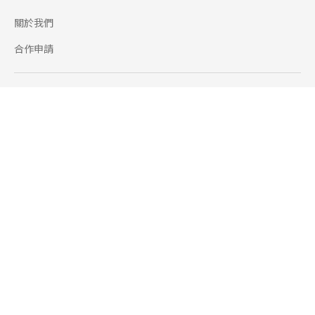
關於我們
合作申請
幫助
使用條款
聯絡我們
165 全民防騙網
追蹤
Facebook
Instagram
Line@