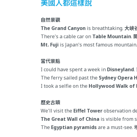
美國人都這樣說
自然景觀
The Grand Canyon
is breathtaking.
大峽
There's a cable car on
Table Mountain
.
Mt. Fuji
is Japan's most famous mountain
當代景點
I could have spent a week in
Disneyland
The ferry sailed past the
Sydney Opera 
I took a selfie on the
Hollywood Walk of
歷史古蹟
We'll visit the
Eiffel Tower
observation 
The Great Wall of China
is visible fr
The
Egyptian pyramids
are a must-see.