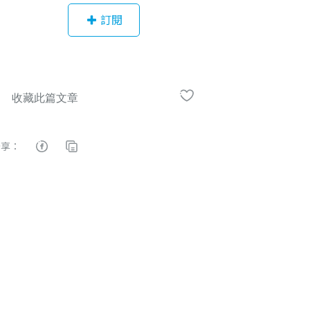
的服務。在數位出版的趨勢下，也結
訂閱
合新科技與新載體，呈現多元且豐富
的英語學習內容。
分享：