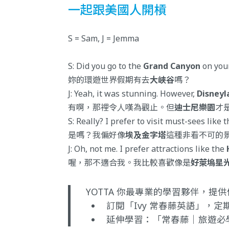
一起跟美國人開槓
S = Sam, J = Jemma
S: Did you go to the
Grand Canyon
on you
妳的環遊世界假期有去
大峽谷
嗎？
J: Yeah, it was stunning. However,
Disneyl
有啊，那裡令人嘆為觀止。但
迪士尼樂園
才
S: Really? I prefer to visit must-sees like 
是嗎？我偏好像
埃及金字塔
這種非看不可的
J: Oh, not me. I prefer attractions like the
喔，那不適合我。我比較喜歡像是
好萊塢星
YOTTA 你最專業的學習夥伴，
訂閱「Ivy 常春藤英語」
，定
延伸學習：
「常春藤｜旅遊必