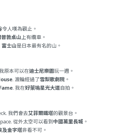
谷
令人嘆為觀止。
開普敦桌山
上有纜車。
.
富士山
是日本最有名的山。
. 我原本可以在
迪士尼樂園
玩一週。
House
. 渡輪經過了
雪梨歌劇院
。
 Fame
. 我在
好萊塢星光大道
自拍。
deck. 我們會去
艾菲爾鐵塔
的觀景台。
om space. 從外太空可以看到
中國萬里長城
。
埃及金字塔
非看不可。