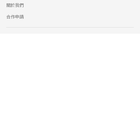
關於我們
合作申請
幫助
使用條款
聯絡我們
165 全民防騙網
追蹤
Facebook
Instagram
Line@