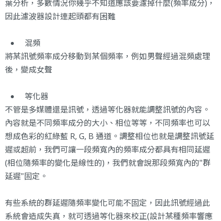
葉分析，多數情況你幾乎不知道應該要濾掉什麼(頻率成分)，
因此濾波器設計連起頭都有困難
混頻
將某訊號頻率成分移動到某個頻率，例如男聲經過混頻處理
後，變成女聲
等化器
不管是多媒體還是訊號，透過等化器就能調整訊號的內容。
內容就是不同頻率成分的大小、相位等等，不同頻率也可以
想成色彩的紅綠藍 R, G, B 通道。調整相位也就是調整訊號延
遲或超前，我們可讓一段頻寬內的頻率成分都具有相同延遲
(相位隨頻率的變化是線性的)，我們就會說那段頻寬內的"群
延遲"固定。
有些系統的群延遲隨頻率變化可能不固定，因此訊號經過此
系統會造成失真，就可透過等化器來校正(設計某種頻率響應