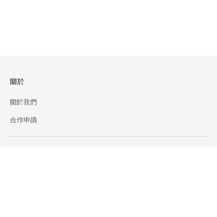
關於
關於我們
合作申請
幫助
使用條款
聯絡我們
165 全民防騙網