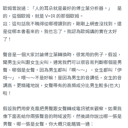
歐姆曾說過：「人的耳朵就是最好的傅立葉分析器。」 是
的，這個歐姆，就是 V=IR 的那個歐姆。
註：這句話我不曉得從哪裡讀到的，剛剛上網查沒找到。還
是從哪本書看來的，我也忘了。我認為歐姆講的實在太好
了！
聲音是一個大家討論傅立葉轉換時，很常用的例子。假設，
聞男生尖叫跟女生尖叫，通常我們可以很容易判斷哪個是男
聲、哪個是女聲。因為男生都叫「啊～～」，女生都叫「伊
呀～」。喂～～不是好嘛！是因為男生的音調低，女生的音
調高。更精確地說，女聲帶有的高頻成分比男生較多(也大)
啦！
假設我們用麥克風把男聲跟女聲轉成電訊號來觀察。如果我
像下面丟給你兩張聲音的時域波形，然後請你說出哪一張是
男聲、哪一張是女聲，你大概只能瞎猜一通：