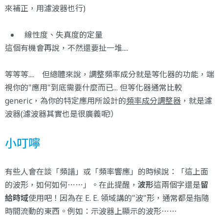
來補正，用濾波器也行)
線性度、失真度的定量
這個有機會再說，不然還要扯一堆....
等等等.... 但總體來說，調整頻率成分就是等化器的功能，端
視你的"應用"到底需要什麼而已... 但等化器通常比較
generic，為你的特定應用所設計的
頻率成分調整器
，就是濾
波器(濾波器其實也是很廣義呢!）
小叮嚀
有些人會在談「頻譜」或「頻率響應」的時候說：「這上面
的波形，如何如何⋯⋯」。在此提醒，
波形
這兩個字還是
留
給時域
使用吧！因為在 E. E. 領域講的"波"形，通常都是指隨
時間流動的東西。例如：示波器上顯示的波形⋯⋯