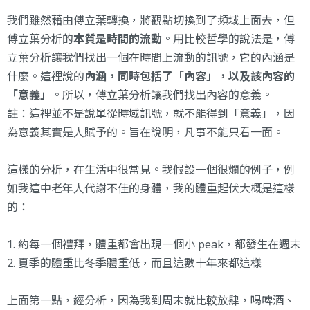
我們雖然藉由傅立葉轉換，將觀點切換到了頻域上面去，但
傅立葉分析的
本質是時間的流動
。用比較哲學的說法是，傅
立葉分析讓我們找出一個在時間上流動的訊號，它的內涵是
什麼。這裡說的
內涵，同時包括了「內容」，以及該內容的
「意義」
。所以，傅立葉分析讓我們找出內容的意義。
註：這裡並不是說單從時域訊號，就不能得到「意義」，因
為意義其實是人賦予的。旨在說明，凡事不能只看一面。
這樣的分析，在生活中很常見。我假設一個很爛的例子，例
如我這中老年人代謝不佳的身體，我的體重起伏大概是這樣
的：
1. 約每一個禮拜，體重都會出現一個小 peak，都發生在週末
2. 夏季的體重比冬季體重低，而且這數十年來都這樣
上面第一點，經分析，因為我到周末就比較放肆，喝啤酒、