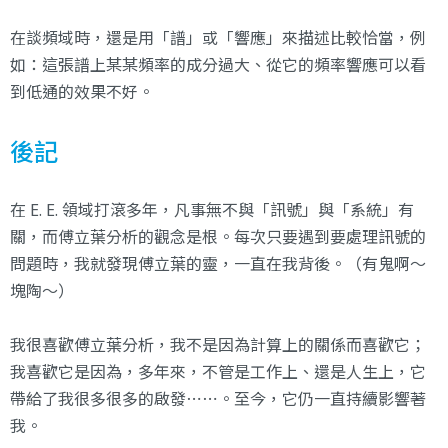
在談頻域時，還是用「譜」或「響應」來描述比較恰當，例
如：這張譜上某某頻率的成分過大、從它的頻率響應可以看
到低通的效果不好。
後記
在 E. E. 領域打滾多年，凡事無不與「訊號」與「系統」有
關，而傅立葉分析的觀念是根。每次只要遇到要處理訊號的
問題時，我就發現傅立葉的靈，一直在我背後。（有鬼啊～
塊陶～）
我很喜歡傅立葉分析，我不是因為計算上的關係而喜歡它；
我喜歡它是因為，多年來，不管是工作上、還是人生上，它
帶給了我很多很多的啟發⋯⋯。至今，它仍一直持續影響著
我。