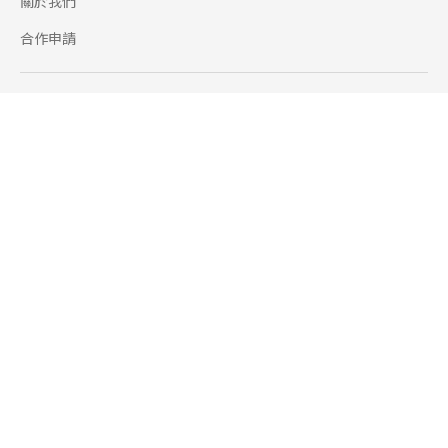
關於我們
合作申請
幫助
使用條款
聯絡我們
165 全民防騙網
追蹤
Facebook
Instagram
Line@
Youtube