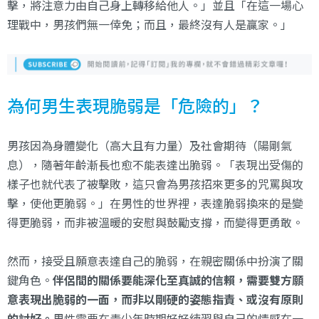
擊，將注意力由自己身上轉移給他人。」並且「在這一場心
理戰中，男孩們無一倖免；而且，最終沒有人是贏家。」
為何男生表現脆弱是「危險的」？
男孩因為身體變化（高大且有力量）及社會期待（陽剛氣
息），隨著年齡漸長也愈不能表達出脆弱。「表現出受傷的
樣子也就代表了被擊敗，這只會為男孩招來更多的咒罵與攻
擊，使他更脆弱。」在男性的世界裡，表達脆弱換來的是變
得更脆弱，而非被溫暖的安慰與鼓勵支撐，而變得更勇敢。
然而，接受且願意表達自己的脆弱，在親密關係中扮演了關
鍵角色。
伴侶間的關係要能深化至真誠的信賴，需要雙方願
意表現出脆弱的一面，而非以剛硬的姿態指責、或沒有原則
的討好。
男性需要在青少年時期好好練習與自己的情感在一