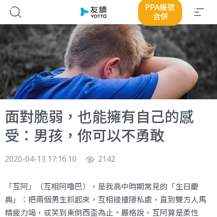
PPA帳號
合併
面對脆弱，也能擁有自己的感
受：男孩，你可以不勇敢
2020-04-13 17:16:10
2142
「互阿」（互相阿嚕巴），是我高中時期常見的「生日慶
典」：把兩個男生抓起來，互相碰撞隱私處，直到雙方人馬
精疲力竭，或笑到東倒西歪為止。嚴格說，互阿算是柔性