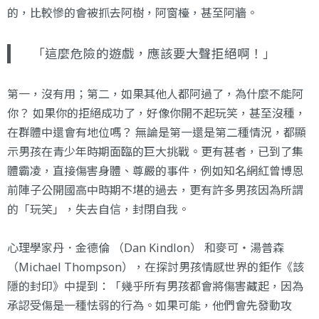
的，比較慘的會被抓去阿樹，阿窗檯，甚至阿牆。
「這麼危險的遊戲，應該要大聲拒絕啊！」
第一，沒有用；第二，如果其他人都阿過了，為什麼不能阿
你？ 如果你的拒絕成功了，好像你開不起玩笑，甚至沒種，
在群體中還會有地位嗎？ 無論是第一還是第二種情況，都顯
示男孩在青少年時期面臨的巨大挑戰。更有甚者，已到了集
體霸凌，直接傷害身體、尊嚴的事件，例如知名網紅曾博恩
前陣子公開
國高中時期不堪的過去
，更有許多男孩因為所謂
的「玩笑」，失去自信，封閉自我。
心理學家丹．金德倫 （Dan Kindlon） 和麥可‧湯普森
（Michael Thompson），在探討男孩情感世界的鉅作
《該
隱的封印》
中提到：「幾乎所有男孩都會將傷害藏起，因為
承認受傷是一種怯弱的行為。如果可能，他們會先發動攻