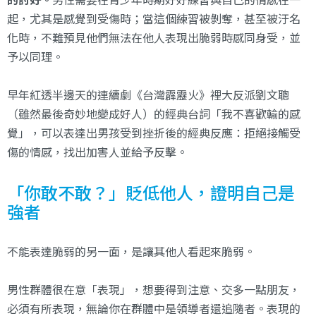
起，尤其是感覺到受傷時；當這個練習被剝奪，甚至被汙名
化時，不難預見他們無法在他人表現出脆弱時感同身受，並
予以同理。
早年紅透半邊天的連續劇《台灣霹靂火》裡大反派劉文聰
（雖然最後奇妙地變成好人）的經典台詞「我不喜歡輸的感
覺」，可以表達出男孩受到挫折後的經典反應：拒絕接觸受
傷的情感，找出加害人並給予反擊。
「你敢不敢？」貶低他人，證明自己是
強者
不能表達脆弱的另一面，是讓其他人看起來脆弱。
男性群體很在意「表現」，想要得到注意、交多一點朋友，
必須有所表現，無論你在群體中是領導者還追隨者。表現的