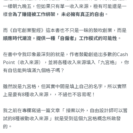
一樣朝九晚五，但如果只有單一收入來源，極有可能還是一
樣會
為了賺錢被工作綁架， 未必擁有真正的自由
。
而《
自宅創業聖經
》這本書也不只是一昧的鼓吹創業，而是
順應時代潮流，提供一種「自僱者」工作模式的可能性
。
在書中令我印象最深刻的就是，作者鼓勵創造出多數的Cash
Point（收入來源），並將各種收入來源填入「九宮格」，你
有自信能夠填滿九個格子嗎？
雖然說是九宮格，但其實中間是填上自己的名字，所以實際
上是要有8種收入來源，，不過也不容易呢！
我之前在專欄寫過一篇文章「
接案以外，自由設計師可以嘗
試的8種被動收入來源
」就是受到這個九宮格概念所啟發
的。