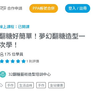
PPA帳號合併
登入 / 註冊
合作申請
線上課程：
已開課
翻糖好簡單！夢幻翻糖造型一
次學！
175
位學員
1 則評價
32翻糖藝術造型培訓中心
手作
生活品味
手作
全站優惠