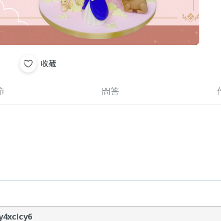
收藏
節
問答
y4xclcy6