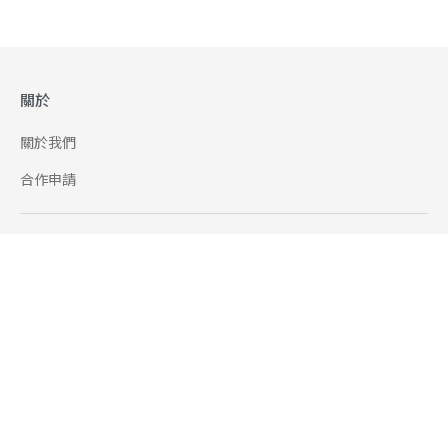
關於
關於我們
合作申請
幫助
使用條款
聯絡我們
165 全民防騙網
追蹤