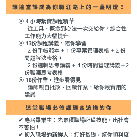
⦿ 4 小時紮實課程精華
從工具、概念到心法一次交給你，綜合性
工作能力大幅提升
⦿ 13份課程講義，陪你學習
2 份手帳範本 + 1 份專案管理表格 + 2 份
問題解決表格 +
2 份邏輯思考講義 + 4 份時間管理講義＋2
份職涯思考表格
⦿ 16份
作業，進步
看得見
講師親自批改、回饋作業，給你最實用的
建議
✔
應屆畢業生
：先累積職場必備技能，出社會
不害怕！
✔
初入職場的新鮮人
：打好基礎，幫你順利度