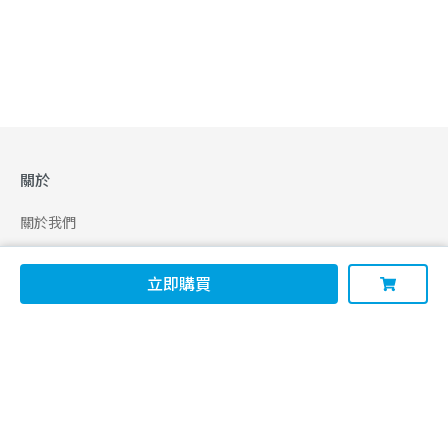
關於
關於我們
合作申請
立即購買
幫助
使用條款
聯絡我們
165 全民防騙網