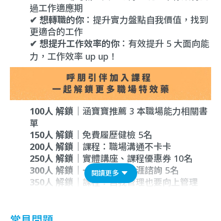
過工作適應期
✔
想轉職的你
：提升實力盤點自我價值，找到
更適合的工作
✔
想提升工作效率的你
：有效提升 5 大面向能
力，工作效率 up up！
100人
解鎖
｜涵寶寶推薦 3 本職場能力相關書
單
150人 解鎖
｜免費履歷健檢 5名
200人 解鎖
｜課程：職場溝通不卡卡
250人 解鎖
｜實體講座、課程優惠券 10名
300人 解鎖
｜一對一線上職涯諮詢 5名
閱讀更多
350人 解鎖
｜課程：自我管理也要向上管理
常見問題