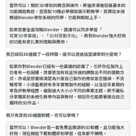
當然可以！關於3D骨架的概念與操作，將循序漸進從最基本的
功能開始教起，並搭配10種必學模型做示範教學，就算從未接
觸過Blender骨架系統的同學，也能夠輕鬆上手。
如果想要全面攻略Blender，建議可以同步學習「
寫實3D零基礎
」、「
3D材質動手玩
」，將對Blender強大好用
的功能有更扎實的理解與應用。
我已經玩3D繪圖了一段時間，還可以透過這堂課學到什麼呢？
如果你對Blender已經有一些基礎的認識了，也許你在製作上
仍會有一些困擾，想要更加有效且快速的調整出不同的連動方
式，亦或是想要搞清楚為什麼自己製作的骨架是否錯誤、不流
暢等等，小深藍老師有多年實務製作的經驗，以及近年累積的
零負評教學經歷，繪製過大大小小不同的專案主題，將不藏私
分享獨家的系統化教學內容與教材，相信你也能跟著做出自己
獨特的3D作品。
我只有其他3D繪圖軟體，也可以學嗎？
當然可以！Blender是一套免費且開源的3D軟體，且功能強大
好用，現在開始下載軟體即刻學習，從來都不嫌晚。