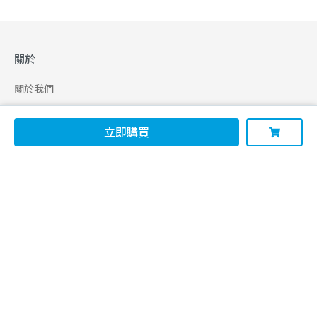
關於
關於我們
合作申請
立即購買
幫助
使用條款
聯絡我們
165 全民防騙網
追蹤