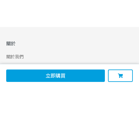
關於
關於我們
合作申請
立即購買
幫助
使用條款
聯絡我們
165 全民防騙網