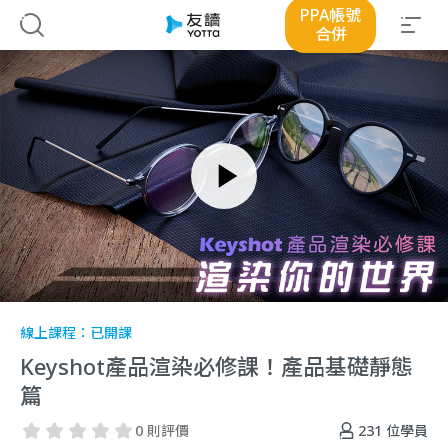
PPA帳號
合併
線上課程：
已開課
Keyshot產品渲染必修課！產品基礎靜態
篇
231
位學員
0 則評價