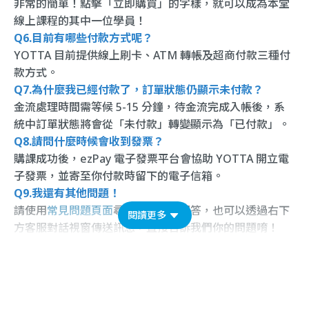
非常的簡單！點擊「立即購買」的字樣，就可以成為本堂
線上課程的其中一位學員！
Q6.目前有哪些付款方式呢？
YOTTA 目前提供線上刷卡、ATM 轉帳及超商付款三種付
款方式。
Q7.為什麼我已經付款了，訂單狀態仍顯示未付款？
金流處理時間需等候 5-15 分鐘，待金流完成入帳後，系
統中訂單狀態將會從「未付款」轉變顯示為「已付款」。
Q8.請問什麼時候會收到發票？
購課成功後，ezPay 電子發票平台會協助 YOTTA 開立電
子發票，並寄至你付款時留下的電子信箱。
Q9.我還有其他問題！
請使用
常見問題頁面
尋找相關文章解答，也可以透過右下
閱讀更多
方客服對話視窗傳送訊息，直接告訴我們你的問題唷！