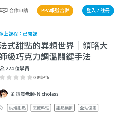
PPA帳號合併
登入 / 註冊
合作申請
線上課程：
已開課
法式甜點的異想世界｜領略大
師級巧克力調溫關鍵手法
224
位學員
0 則評價
劉靖晟老師-Nicholass
烘焙甜點
烹飪料理
甜點糕餅
全站優惠