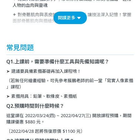
人物的血肉與靈魂
✦
對骨骼肌肉與表皮的結合一知半解｜讓技法深入記憶！掌握
閱讀更多
面部骨骼肌肉與描繪外表之關係
常見問題
Q1.上課前，需要準備什麼工具與先備知識呢？
➤ 建議要具備素描基礎再加入課程唷！
（若無任何繪畫經驗，可先參考展鵬老師的前一堂「
寫實人像素描
」課程）
➤ 素描用具：鉛筆、軟橡皮、素描紙
Q2.預購時間到什麼時候？
這堂課在 2022/03/24(四) ~ 2022/04/27(三) 開放課程預購，期間
購課優惠 $880 元。
〔2022/04/28 起將恢復原價 $1100 元〕