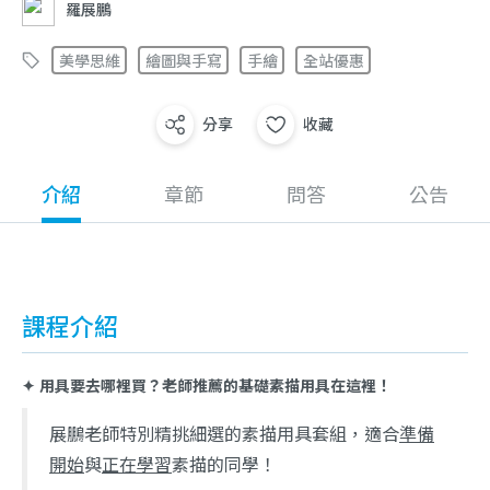
羅展鵬
美學思維
繪圖與手寫
手繪
全站優惠
分享
收藏
介紹
章節
問答
公告
課程介紹
✦ 用具要去哪裡買？老師推薦的基礎素描用具在這裡！
展鵬老師特別精挑細選的
素描用具套組，適合
準備
開始
與
正在學習
素描的同學！