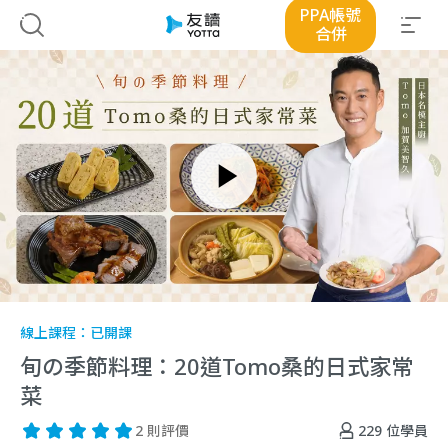
PPA帳號
合併
線上課程：
已開課
旬の季節料理：20道Tomo桑的日式家常
菜
229
位學員
2 則評價