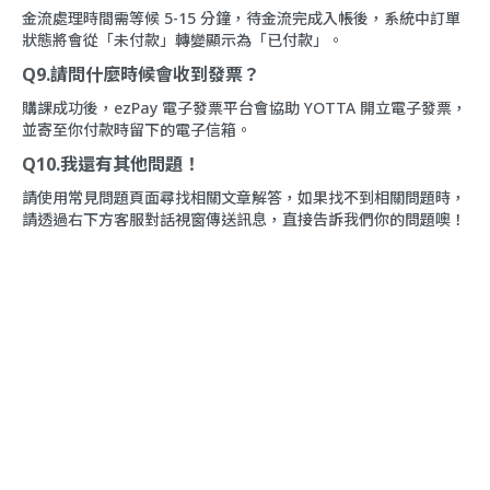
金流處理時間需等候 5-15 分鐘，待金流完成入帳後，系統中訂單
狀態將會從「未付款」轉變顯示為「已付款」。
Q9.請問什麼時候會收到發票？
購課成功後，ezPay 電子發票平台會協助 YOTTA 開立電子發票，
並寄至你付款時留下的電子信箱。
Q10.我還有其他問題！
請使用
常見問題
頁面尋找相關文章解答，如果找不到相關問題時，
請透過右下方
客服對話
視窗傳送訊息，直接告訴我們你的問題噢！